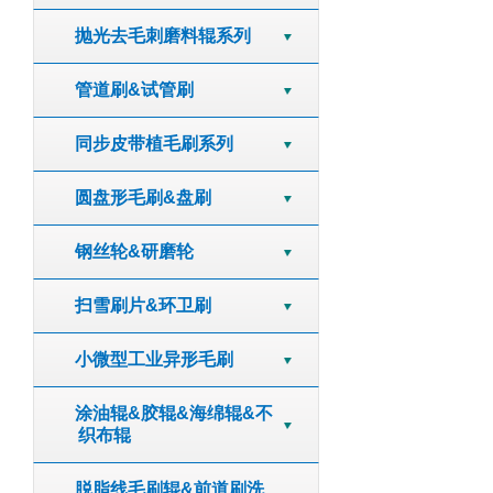
抛光去毛刺磨料辊系列
管道刷&试管刷
同步皮带植毛刷系列
圆盘形毛刷&盘刷
钢丝轮&研磨轮
扫雪刷片&环卫刷
小微型工业异形毛刷
涂油辊&胶辊&海绵辊&不
织布辊
脱脂线毛刷辊&前道刷洗