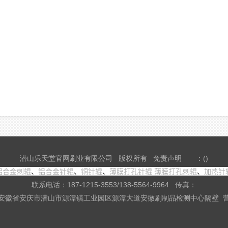
潜山乐天堂官网刷业有限公司 版权所有
免责声明
：()
铝合金刺辊
、
铝合金针辊
、
铜针辊
、
薄膜打孔针辊
薄膜打孔刺辊
、
加热针
联系电话：187-1215-3553/138-5564-9964 传真：
安徽省安庆市潜山市源潭镇工业园区源潭大道安徽刷制品检测中心隔壁