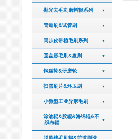
抛光去毛刺磨料辊系列
管道刷&试管刷
同步皮带植毛刷系列
圆盘形毛刷&盘刷
钢丝轮&研磨轮
扫雪刷片&环卫刷
小微型工业异形毛刷
涂油辊&胶辊&海绵辊&不
织布辊
脱脂线毛刷辊&前道刷洗