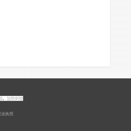
辊
、
加热刺辊
营业执照