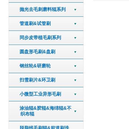
抛光去毛刺磨料辊系列
管道刷&试管刷
同步皮带植毛刷系列
圆盘形毛刷&盘刷
钢丝轮&研磨轮
扫雪刷片&环卫刷
小微型工业异形毛刷
涂油辊&胶辊&海绵辊&不
织布辊
脱脂线毛刷辊&前道刷洗