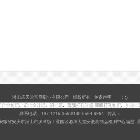
潜山乐天堂官网刷业有限公司 版权所有
免责声明
：()
铝合金刺辊
、
铝合金针辊
、
铜针辊
、
薄膜打孔针辊
薄膜打孔刺辊
、
加热针
联系电话：187-1215-3553/138-5564-9964 传真：
安徽省安庆市潜山市源潭镇工业园区源潭大道安徽刷制品检测中心隔壁