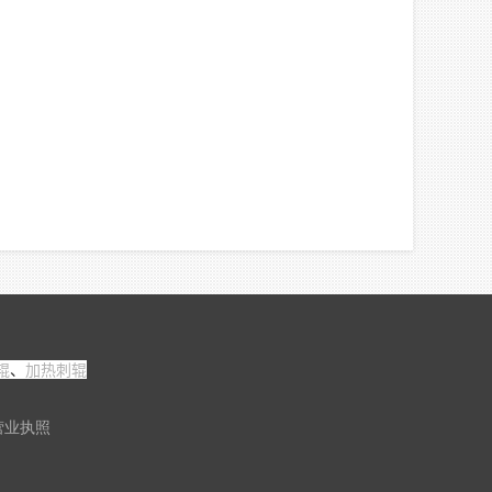
辊
、
加热刺辊
营业执照