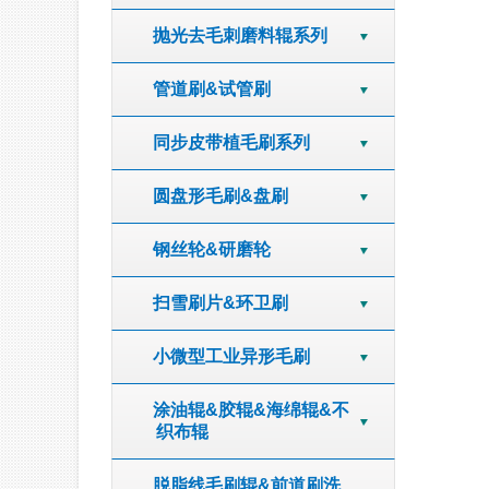
抛光去毛刺磨料辊系列
管道刷&试管刷
同步皮带植毛刷系列
圆盘形毛刷&盘刷
钢丝轮&研磨轮
扫雪刷片&环卫刷
小微型工业异形毛刷
涂油辊&胶辊&海绵辊&不
织布辊
脱脂线毛刷辊&前道刷洗