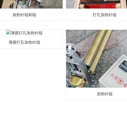
加热针辊刺辊
打孔加热针辊
薄膜打孔加热针辊
加热针辊