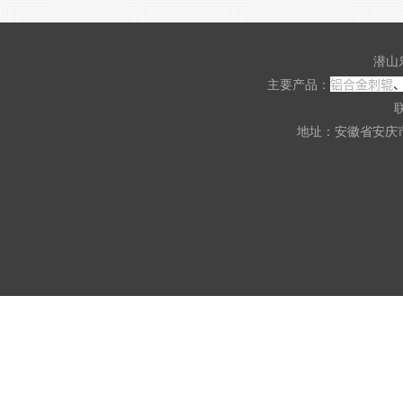
潜山
铝合金刺辊
主要产品：
联
地址：安徽省安庆