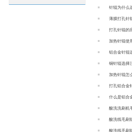
针辊为什么
薄膜打孔针
打孔针辊的
加热针辊使
铝合金针辊
铜针辊选择
加热针辊怎
打孔铝合金
什么是铝合
酸洗洗刷机
酸洗线毛刷
酸洗线毛刷