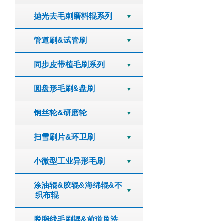
抛光去毛刺磨料辊系列
管道刷&试管刷
同步皮带植毛刷系列
圆盘形毛刷&盘刷
钢丝轮&研磨轮
扫雪刷片&环卫刷
小微型工业异形毛刷
涂油辊&胶辊&海绵辊&不
织布辊
脱脂线毛刷辊&前道刷洗