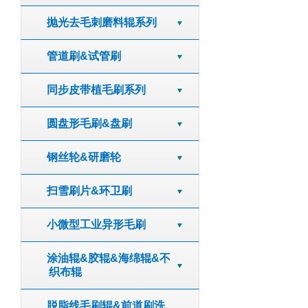
抛光去毛刺磨料辊系列
管道刷&试管刷
同步皮带植毛刷系列
圆盘形毛刷&盘刷
钢丝轮&研磨轮
扫雪刷片&环卫刷
小微型工业异形毛刷
涂油辊&胶辊&海绵辊&不
织布辊
脱脂线毛刷辊&前道刷洗