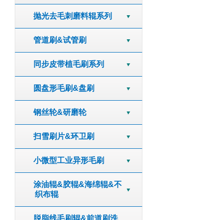
抛光去毛刺磨料辊系列
管道刷&试管刷
同步皮带植毛刷系列
圆盘形毛刷&盘刷
钢丝轮&研磨轮
扫雪刷片&环卫刷
小微型工业异形毛刷
涂油辊&胶辊&海绵辊&不
织布辊
脱脂线毛刷辊&前道刷洗