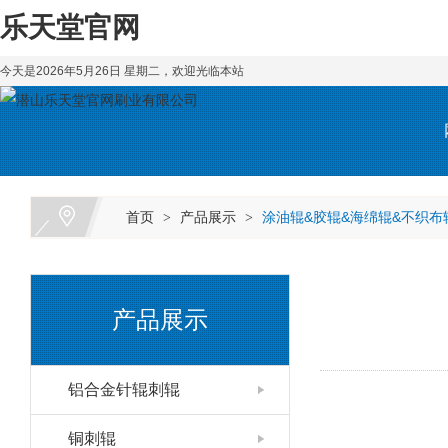
乐天堂官网
今天是2026年5月26日 星期二，欢迎光临本站
首页
产品展示
涂油辊&胶辊&海绵辊&不织布
>
>
产品展示
铝合金针辊刺辊
铜刺辊