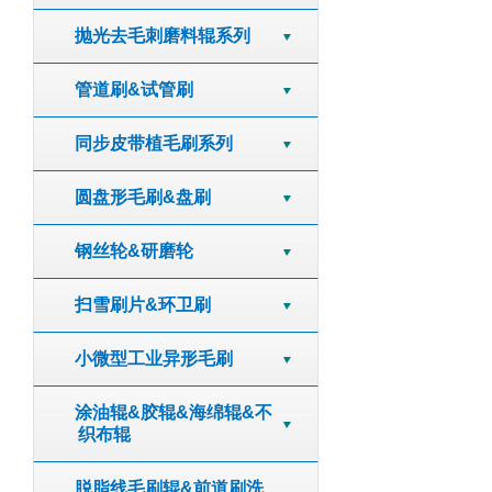
抛光去毛刺磨料辊系列
管道刷&试管刷
同步皮带植毛刷系列
圆盘形毛刷&盘刷
钢丝轮&研磨轮
扫雪刷片&环卫刷
小微型工业异形毛刷
涂油辊&胶辊&海绵辊&不
织布辊
脱脂线毛刷辊&前道刷洗