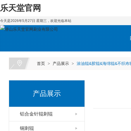
乐天堂官网
今天是2026年5月27日 星期三，欢迎光临本站
首页
产品展示
涂油辊&胶辊&海绵辊&不织布
>
>
产品展示
铝合金针辊刺辊
铜刺辊