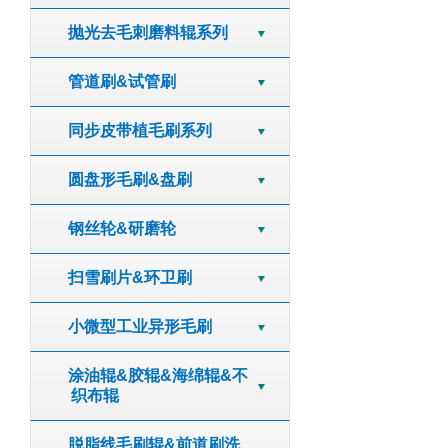
抛光去毛刺磨料辊系列
管道刷&试管刷
同步皮带植毛刷系列
圆盘形毛刷&盘刷
钢丝轮&研磨轮
扫雪刷片&环卫刷
小微型工业异形毛刷
涂油辊&胶辊&海绵辊&不
织布辊
脱脂线毛刷辊&前道刷洗