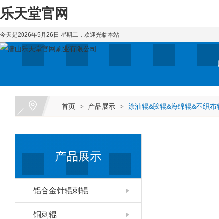
乐天堂官网
今天是2026年5月26日 星期二，欢迎光临本站
首页
产品展示
涂油辊&胶辊&海绵辊&不织布
>
>
产品展示
铝合金针辊刺辊
铜刺辊