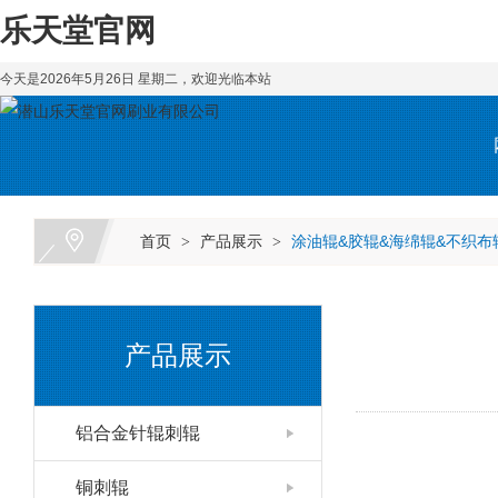
乐天堂官网
今天是2026年5月26日 星期二，欢迎光临本站
首页
产品展示
涂油辊&胶辊&海绵辊&不织布
>
>
产品展示
铝合金针辊刺辊
铜刺辊