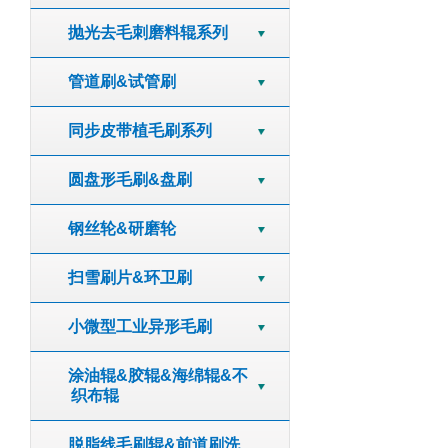
抛光去毛刺磨料辊系列
管道刷&试管刷
同步皮带植毛刷系列
圆盘形毛刷&盘刷
钢丝轮&研磨轮
扫雪刷片&环卫刷
小微型工业异形毛刷
涂油辊&胶辊&海绵辊&不
织布辊
脱脂线毛刷辊&前道刷洗