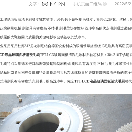
文字：
[大]
[中]
[小]
手机页面二维码
2022/5
-LCD玻璃面板清洗毛刷材质轴芯材质：304/316不锈钢刷毛材质：杜邦612尼龙。丝径：0.
超绕制刷机械 刷辊具有密度高 不掉毛 刷毛柔软弹性好 洗净率高的优点毛刷通过紧
膜层的大颗粒因此质量的关键将影响玻璃基板的洗净率。
业采用采用杜邦612尼龙刷毛结合德国设备制成的双钢带螺旋缠绕式毛刷具有高密度
-LCD液晶玻璃面板清洗毛刷
TFT-LCD玻璃面板清洗毛刷材质轴芯材质：304/316不锈钢刷毛
毛刷特点采用德国进口精密弹簧超绕制刷机械 刷辊具有密度高 不掉毛 刷毛柔软弹性
除粘附或者沉积在金属和非金属膜层的大颗粒因此质量的关键将影响玻璃基板的洗净率
式毛刷具有高密度填充刷毛，提高洗净率。完全
TFT-LCD液晶玻璃面板清洗毛刷
替代