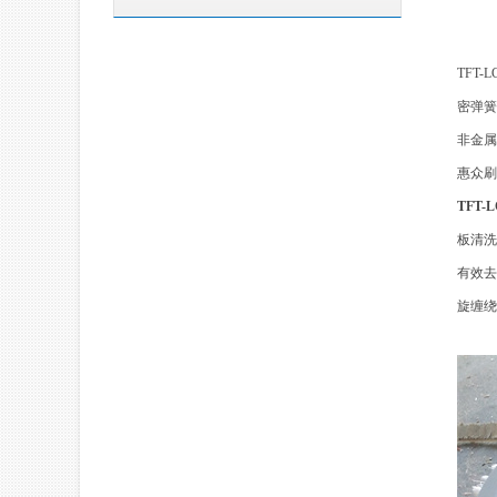
TFT
密弹簧
非金属
惠众刷
TFT
板清洗
有效去
旋缠绕